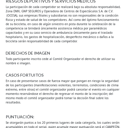
RIESGOS DEPORTIVOS Y SERVICIOS MÉDICOS
La participación de cada competidor se realizará bajo su absoluta responsabilidad,
Zona DMX, GNP SEGUROS y Operadora de Centros de Espectáculos S.A. de C.V.
(OCESA), sus empresas filiales y subsidiarias no son responsables de la condición
física y estado de salud de los competidores. Así como del óptimo funcionamiento
de su bicicleta, en caso de algún siniestro en pista durante la celebración de la
competencia se brindará únicamente asistencia médica por paramédicos
capacitados y en su caso servicio de ambulancia únicamente para el traslado
hospitalario, los gastos de hospitalización, desperfecto mecánico o daños a la
bicicleta serán responsabilidad de cada competidor.
DERECHOS DE IMAGEN
Todo participante inscrito cede al Comité Organizador el derecho de utilizar su
nombre e imagen.
CASOS FORTUITOS
En caso de presentarse casos de fuerza mayor que pongan en riesgo la seguridad
de los participantes (manifestaciones violentas, terremotos, condiciones de clima
extremo, entre otras) el comité organizador podrá cancelar el evento en cualquier
momento reservándose el derecho de regresar el monto de la inscripción; del
mismo modo el comité organizador podrá tomar la decisión final sobre los
resultados.
PUNTUACIÓN:
Se otorgarán puntos a los 20 primeros lugares de cada categoría, los cuales serán
acumulables en todo el serial, quien acumule mayor puntuación será el CAMPEÓN.