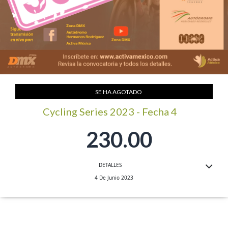
Saltar
al
SE HA AGOTADO
comienzo
de
la
Cycling Series 2023 - Fecha 4
galería
de
230.00
imágenes
DETALLES
4 De Junio 2023