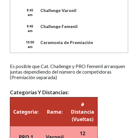
Challenge Varonil
8:45
am
Challenge Femenil
8:46
am
Ceremonia de Premiación
10:00
am
Es posible que Cat. Challenge y PRO Femenil arranquen
juntas dependiendo del nùmero de competidoras
(Premiación separada)
Categorías Y Distancias:
#
Categorìa:
Rama:
Distancia
(Vueltas)
12
PRO 1
Varonil