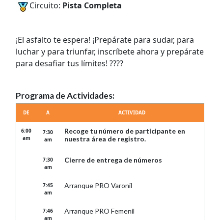
Circuito:
Pista Completa
¡El asfalto te espera! ¡Prepárate para sudar, para
luchar y para triunfar, inscríbete ahora y prepárate
para desafiar tus límites! ????
Programa de Actividades:
DE
A
ACTIVIDAD
Recoge tu número de participante en
6:00
7:30
am
nuestra área de registro.
am
Cierre de entrega de números
7:30
am
Arranque PRO Varonil
7:45
am
Arranque PRO Femenil
7:46
am