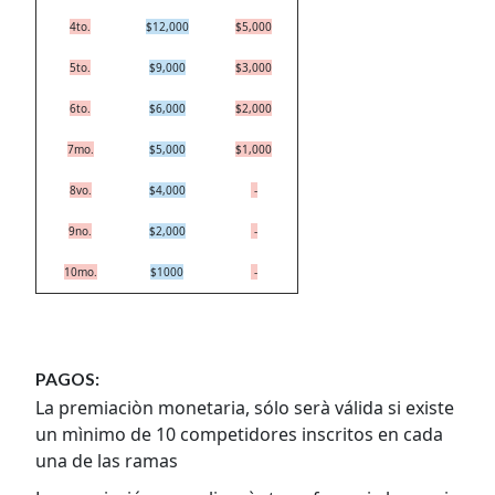
4to.
$12,000
$5,000
5to.
$9,000
$3,000
6to.
$6,000
$2,000
7mo.
$5,000
$1,000
8vo.
$4,000
-
9no.
$2,000
-
10mo.
$1000
-
PAGOS:
La premiaciòn monetaria, sólo serà válida si existe
un mìnimo de 10 competidores inscritos en cada
una de las ramas