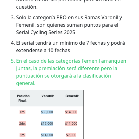
cuestión.
Solo la categoría PRO en sus Ramas Varonil y
Femenil, son quienes suman puntos para el
Serial Cycling Series 2025
El serial tendrà un mìnimo de 7 fechas y podrà
extenderse a 10 fechas
En el caso de las categorías Femenil arranquen
juntas, la premiación será diferente pero la
puntuación se otorgarà a la clasificación
general.
Posición
Varonil:
Femenil:
Final:
1ro.
$30,000
$14,000
2do.
$17,000
$11,000
3ro.
$14,000
$7,000