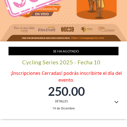
Saltar
al
SE HA AGOTADO
comienzo
de
la
Cycling Series 2025 - Fecha 10
galería
de
imágenes
250.00
DETALLES
14 de Diciembre