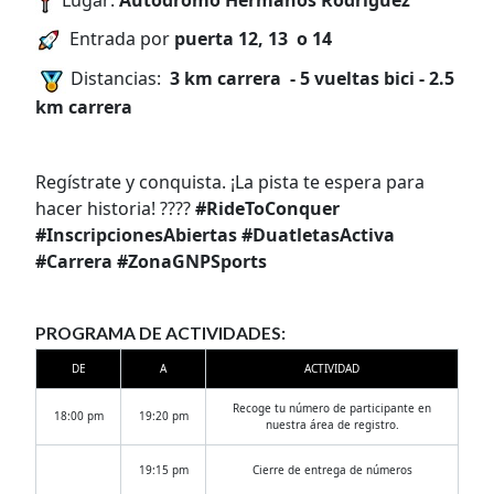
Entrada por
puerta 12, 13 o 14
Distancias:
3 km carrera - 5 vueltas bici - 2.5
km carrera
Regístrate y conquista. ¡La pista te espera para
hacer historia! ????
#RideToConquer
#InscripcionesAbiertas #DuatletasActiva
#Carrera #ZonaGNPSports
PROGRAMA DE ACTIVIDADES:
DE
A
ACTIVIDAD
Recoge tu número de participante en
18:00 pm
19:20 pm
nuestra área de registro.
19:15 pm
Cierre de entrega de números