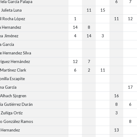
iela García Palapa
6
7
 Julieta Luna
11
15
il Rocha López
1
11
12
a Hernandez
14
8
a Jiménez
4
14
3
a García
e Hernandez Silva
ríguez Hernández
12
7
 Martínez Clark
6
2
11
onilla Escapite
ma Garcia
17
Alhach Sjogren
16
ía Gutiérrez Durán
8
6
 Zuñiga Ortiz
3
ro González Ramos
8
 Hernandez
13