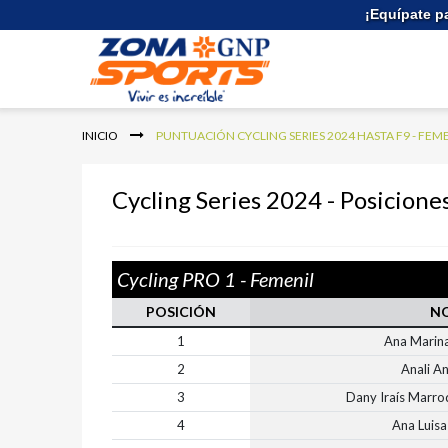
Ir
¡Equípate p
al
contenido
INICIO
PUNTUACIÓN CYCLING SERIES 2024 HASTA F9 - FEM
Cycling Series 2024 - Posicione
Cycling PRO 1 - Femenil
POSICIÓN
N
1
Ana Marin
2
Anali A
3
Dany Iraís Marro
4
Ana Luisa