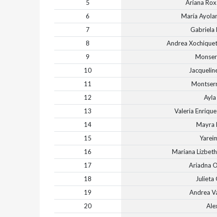
5
Ariana Rox
6
María Ayolan
7
Gabriela
8
Andrea Xochiquet
9
Monser
10
Jacquelin
11
Montserr
12
Ayla
13
Valeria Enriqu
14
Mayra 
15
Yarei
16
Mariana Lizbet
17
Ariadna O
18
Julieta
19
Andrea V
20
Ale