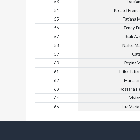
53
Estefan
54
Kreatel Erend
55
Tatiana 
56
Zendy Fu
57
Rtuh Ay
58
Nailea Ma
59
Cata
60
Regina 
61
Erika Tati
62
Maria J
63
Rossana He
64
Vivia
65
Luz Maria