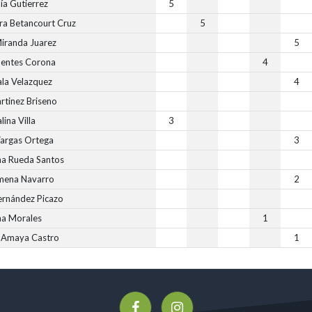
ía Gutierrez
5
ira Betancourt Cruz
5
Miranda Juarez
5
entes Corona
4
ala Velazquez
4
rtinez Briseno
lina Villa
3
Vargas Ortega
3
ana Rueda Santos
imena Navarro
2
rnández Picazo
na Morales
1
 Amaya Castro
1