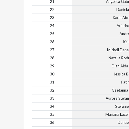
21
Angelica Gabr
22
Daniela
23
Karla Abr
24
Ariadn
25
Andre
26
Kal
27
Michell Dana
28
Natalia Rod
29
Elian Aida
30
Jessica B
31
Fati
32
Gaetanna 
33
Aurora Stefan
34
Stefanie
35
Mariana Luce
36
Danae