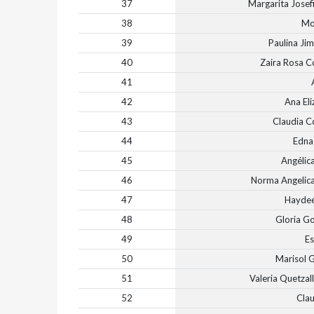
37
Margarita Josef
38
Mo
39
Paulina Ji
40
Zaira Rosa C
41
42
Ana El
43
Claudia C
44
Edna
45
Angélica
46
Norma Angelic
47
Haydeé
48
Gloria G
49
Es
50
Marisol G
51
Valeria Quetza
52
Cla