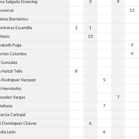
ina Salgado Eisenring
3
9
nserrat
12
ménez Barrientos
ontreras Escamilla
2
1
Alexis
10
izabeth Puga
9
ortes Colombo
9
 Gonzalez
 Huitzil Tello
8
a Rodriguez Vazquez
5
 Hernández
onzalez Vargas
7
tefania
7
arcía Carbajal
lli Domínguez Chávez
6
udia Ledo
6