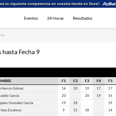
ara tu siguiente competencia en nuestra tienda en línea!:
Eventos
24 Horas
Resultados
ENIL
s hasta Fecha 9
OMBRE
F1
F2
F3
F4
F5
a Herros Gómez
16
20
19
17
17
nzaldo García
20
20
19
16
quino Gonzalez García
19
18
19
 Islas Escalona
9
15
18
14