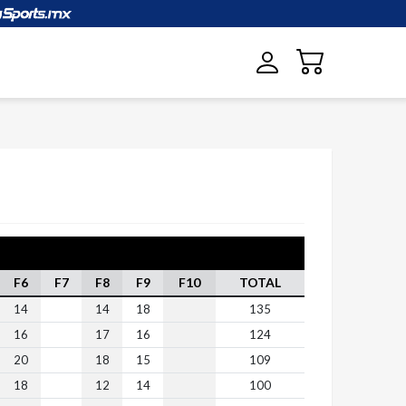
F6
F7
F8
F9
F10
TOTAL
14
14
18
135
16
17
16
124
20
18
15
109
18
12
14
100