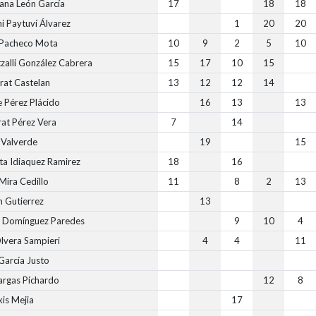
ana León García
17
18
18
i Paytuví Álvarez
1
20
20
 Pacheco Mota
10
9
2
5
10
zalli González Cabrera
15
17
10
15
rat Castelan
13
12
12
14
e Pérez Plácido
16
13
13
at Pérez Vera
7
14
 Valverde
19
15
eta Idiaquez Ramirez
18
16
Mira Cedillo
11
8
2
13
m Gutierrez
13
h Domínguez Paredes
9
10
4
lvera Sampieri
4
4
11
 García Justo
argas Pichardo
12
8
xis Mejia
17