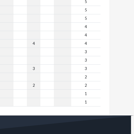
5
5
5
4
4
4
4
3
3
3
3
2
2
2
1
1