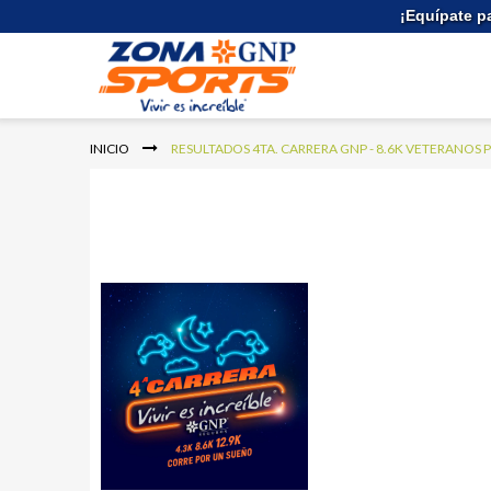
Ir
¡Equípate p
al
contenido
INICIO
RESULTADOS 4TA. CARRERA GNP - 8.6K VETERANOS P