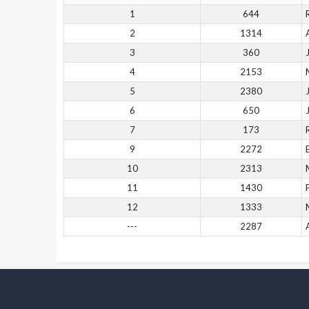
1
644
2
1314
3
360
4
2153
5
2380
6
650
7
173
9
2272
10
2313
11
1430
12
1333
---
2287