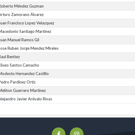
Roberto Méndez Guzman
Arturo Zamorano Álvarez
Juan Francisco Lopez Velazquez
Macedonio Santiago Martínez
Juan Manuel Ramos Gil
Jose Ruben Jorge Mendez Mireles
Raul Benitez
Eliseo Santos Camacho
Modesto Hernandez Castillo
Pedro Pardinez Ortiz
Meliton Guerrero Martínez
Alejandro Javier Arévalo Rivas