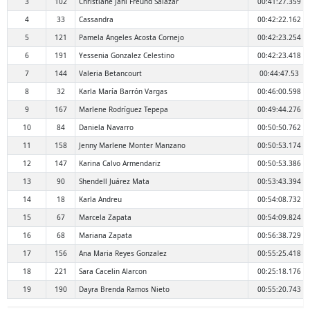
3
102
Christiane Jani Freund Salazar
00:41:27.359
4
33
Cassandra
00:42:22.162
5
121
Pamela Angeles Acosta Cornejo
00:42:23.254
6
191
Yessenia Gonzalez Celestino
00:42:23.418
7
144
Valeria Betancourt
00:44:47.53
8
32
Karla María Barrón Vargas
00:46:00.598
9
167
Marlene Rodríguez Tepepa
00:49:44.276
10
84
Daniela Navarro
00:50:50.762
11
158
Jenny Marlene Monter Manzano
00:50:53.174
12
147
Karina Calvo Armendariz
00:50:53.386
13
90
Shendell Juárez Mata
00:53:43.394
14
18
Karla Andreu
00:54:08.732
15
67
Marcela Zapata
00:54:09.824
16
68
Mariana Zapata
00:56:38.729
17
156
Ana Maria Reyes Gonzalez
00:55:25.418
18
221
Sara Cacelin Alarcon
00:25:18.176
19
190
Dayra Brenda Ramos Nieto
00:55:20.743