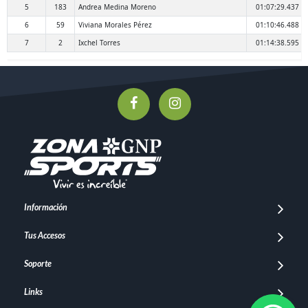
5
183
Andrea Medina Moreno
01:07:29.437
6
59
Viviana Morales Pérez
01:10:46.488
7
2
Ixchel Torres
01:14:38.595
Información
Tus Accesos
Soporte
Links