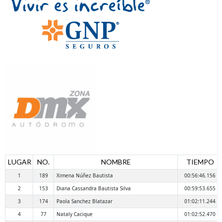
LUGAR
NO.
NOMBRE
TIEMPO
1
189
Ximena Núñez Bautista
00:56:46.156
2
153
Diana Cassandra Bautista Silva
00:59:53.655
3
174
Paola Sanchez Blatazar
01:02:11.244
4
77
Nataly Cacique
01:02:52.470