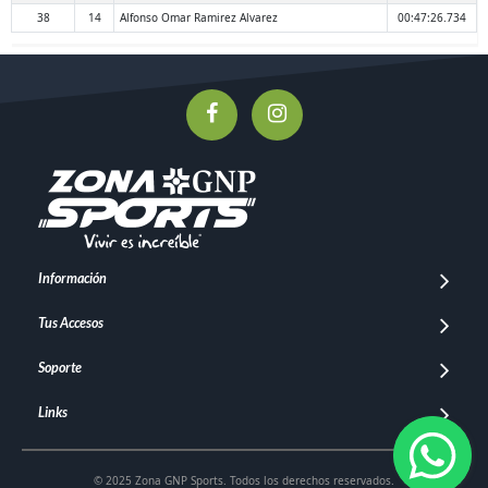
38
14
Alfonso Omar Ramirez Alvarez
00:47:26.734
Información
Tus Accesos
Soporte
Links
© 2025 Zona GNP Sports. Todos los derechos reservados.