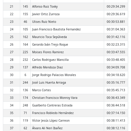
21
145
Alfonso Ruiz Toxky
00:29:34.299
22
155
Javier Ortiz Zurroza
00:29:36.619
23
46
Ulises Ruiz Nieto
00:30:53.881
24
105
Juan Francisco Bautista Fernandez
00:31:04.363
25
162
Mauricio Toca Sepúlveda
00:31:42.116
26
164
Gerardo Iván Trejo Roque
00:32:23.315
27
225
Moises Flores Ramirez
00:33:47.555
28
232
Carlos Rodriguez Mancilla
00:33:48.405
29
137
Alfredo Mendoza Diaz
00:34:09.708
30
6
Jorge Rodrigo Palacios Morales
00:34:18.620
31
244
José Luis Huerta Arriaga
00:35:16.777
32
136
Marco Cortes
00:35:45.713
33
174
Christian Francisco Monroy Vara
00:36:43.349
34
248
Gualberto Contreras Estrada
00:36:44.518
35
71
Francisco Robledo Hernández
00:37:14.150
36
119
Víctor Jesús López Carreon
00:38:11.413
37
62
Álvaro Ali Neri Ibañez
00:38:12.116