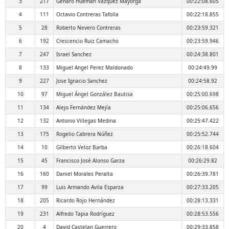
3
217
Genaro Hueman Vazquez Mayorga
00:22:08.605
4
111
Octavio Contreras Tafolla
00:22:18.855
5
28
Roberto Nevero Contreras
00:23:59.321
6
192
Crescencio Ruiz Camacho
00:23:59.946
7
247
Israel Sanchez
00:24:38.801
8
133
Miguel Angel Perez Maldonado
00:24:49.99
9
227
Jose Ignacio Sanchez
00:24:58.92
10
97
Miguel Ángel González Bautisa
00:25:00.698
11
134
Alejo Fernández Mejía
00:25:06.656
12
132
Antonio Villegas Medina
00:25:47.422
13
175
Rogelio Cabrera Núñez
00:25:52.744
14
10
Gilberto Veloz Barba
00:26:18.604
15
45
Francisco José Alonso Garza
00:26:29.82
16
160
Daniel Morales Peralta
00:26:39.781
17
99
Luis Armando Avila Esparza
00:27:33.205
18
205
Ricardo Rojo Hernández
00:28:13.331
19
231
Alfredo Tapia Rodríguez
00:28:53.556
20
4
David Castelan Guerrero
00:29:33.858