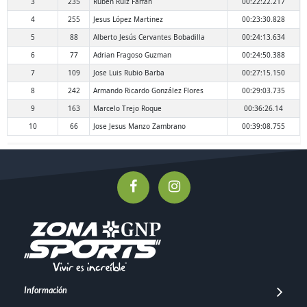
3
235
Rubén Ruiz Farfán
00:22:22.217
4
255
Jesus López Martinez
00:23:30.828
5
88
Alberto Jesús Cervantes Bobadilla
00:24:13.634
6
77
Adrian Fragoso Guzman
00:24:50.388
7
109
Jose Luis Rubio Barba
00:27:15.150
8
242
Armando Ricardo González Flores
00:29:03.735
9
163
Marcelo Trejo Roque
00:36:26.14
10
66
Jose Jesus Manzo Zambrano
00:39:08.755
Información