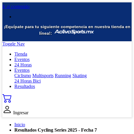
Ir al contenido
¡Equípate para tu siguiente competencia en nuestra tienda en
línea!:
Toggle Nav
Tienda
Eventos
24 Horas
Eventos
Ciclismo
Multisports
Running
Skating
24 Horas Bici
Resultados
Ingresar
Inicio
Resultados Cycling Series 2025 - Fecha 7